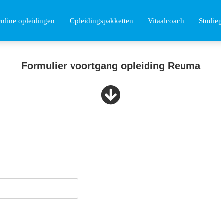
nline opleidingen
Opleidingspakketten
Vitaalcoach
Studie
Formulier voortgang opleiding Reuma