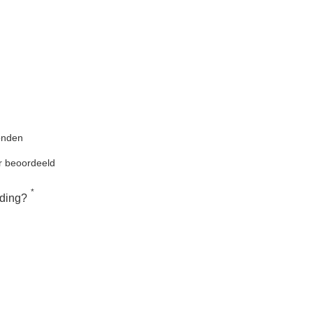
onden
r beoordeeld
*
iding?