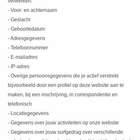
verwerken:
 op de
- Voor- en achternaam
e. Hierdoor
- Geslacht
 website-
ren
- Geboortedatum
nte
- Adresgegevens
enties
- Telefoonnummer
gebaseerd
- E-mailadres
 gedrag van
ezoeker.
- IP-adres
- Overige persoonsgegevens die je actief verstrekt
bijvoorbeeld door een profiel op deze website aan te
uren
maken, bij een inschrijving, in correspondentie en
telefonisch
- Locatiegegevens
- Gegevens over jouw activiteiten op onze website
- Gegevens over jouw surfgedrag over verschillende