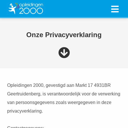
ngen
Onze Privacyverklaring
 policy
oneel
onele
s zijn
Opleidingen 2000, gevestigd aan Markt 17 4931BR
kelijk om
Geertruidenberg, is verantwoordelijk voor de verwerking
bsite te
van persoonsgegevens zoals weergegeven in deze
ken. Ze
 gebruikt
privacyverklaring.
asisfuncties
der deze