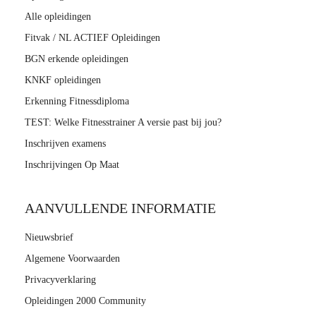
 op de
Alle opleidingen
e. Hierdoor
Fitvak / NL ACTIEF Opleidingen
 website-
BGN erkende opleidingen
ren
nte
KNKF opleidingen
enties
Erkenning Fitnessdiploma
gebaseerd
TEST: Welke Fitnesstrainer A versie past bij jou?
 gedrag van
Inschrijven examens
ezoeker.
Inschrijvingen Op Maat
uren
AANVULLENDE INFORMATIE
Nieuwsbrief
Algemene Voorwaarden
Privacyverklaring
Opleidingen 2000 Community