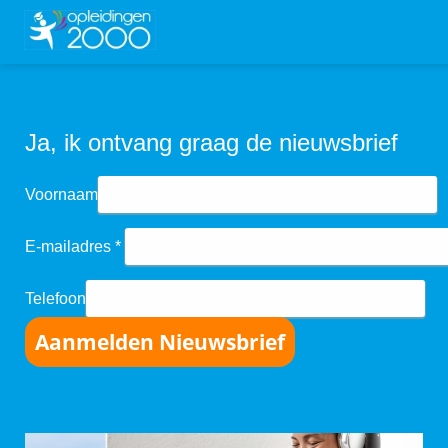
ngen
Ja, ik ontvang graag de nieuwsbrief
 policy
Voornaam
oneel
E-mailadres
onele
s zijn
Telefoon
kelijk om
Aanmelden Nieuwsbrief
bsite te
ken. Ze
 gebruikt
asisfuncties
der deze