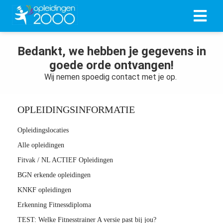
Bedankt, we hebben je gegevens in
ngen
goede orde ontvangen!
 policy
Wij nemen spoedig contact met je op.
OPLEIDINGSINFORMATIE
oneel
Opleidingslocaties
onele
s zijn
Alle opleidingen
kelijk om
Fitvak / NL ACTIEF Opleidingen
bsite te
BGN erkende opleidingen
ken. Ze
KNKF opleidingen
 gebruikt
asisfuncties
Erkenning Fitnessdiploma
der deze
TEST: Welke Fitnesstrainer A versie past bij jou?