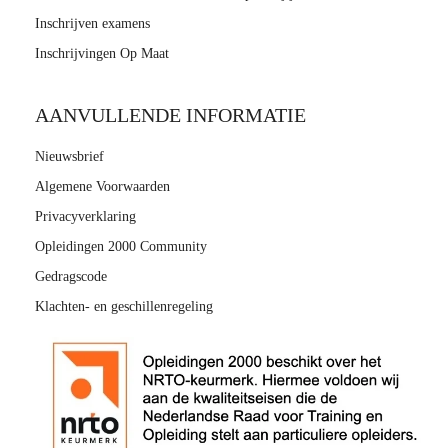
s kan de
Inschrijven examens
e niet
Inschrijvingen Op Maat
oneren.
ieken
AANVULLENDE INFORMATIE
ische
s worden
Nieuwsbrief
kt om
Algemene Voorwaarden
em
Privacyverklaring
tie te
Opleidingen 2000 Community
elen over
drag van
Gedragscode
zoeker op
Klachten- en geschillenregeling
site.
ing
ingcookies
 gebruikt
oekers te