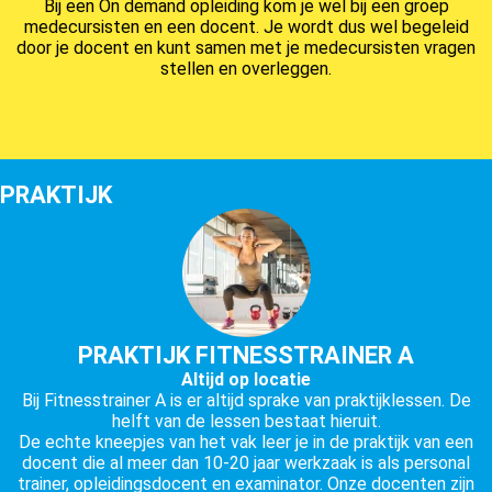
Bij een On demand opleiding kom je wel bij een groep
medecursisten en een docent. Je wordt dus wel begeleid
door je docent en kunt samen met je medecursisten vragen
stellen en overleggen.
PRAKTIJK
PRAKTIJK FITNESSTRAINER A
Altijd op locatie
Bij Fitnesstrainer A is er altijd sprake van praktijklessen. De
helft van de lessen bestaat hieruit.
De echte kneepjes van het vak leer je in de praktijk van een
docent die al meer dan 10-20 jaar werkzaak is als personal
trainer, opleidingsdocent en examinator. Onze docenten zijn