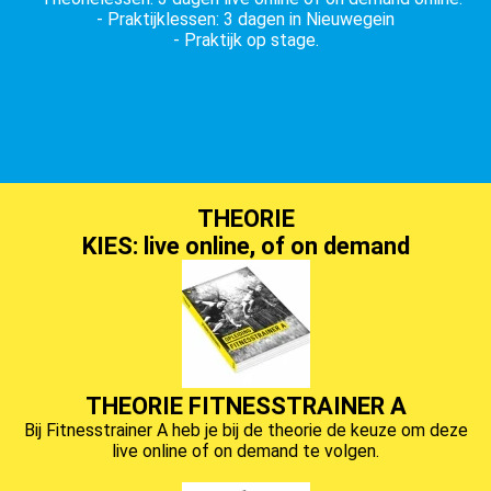
- Praktijklessen: 3 dagen in Nieuwegein
 op de
- Praktijk op stage.
e. Hierdoor
 website-
ren
nte
enties
gebaseerd
 gedrag van
THEORIE
ezoeker.
KIES: live online, of on demand
uren
THEORIE FITNESSTRAINER A
Bij Fitnesstrainer A heb je bij de theorie de keuze om deze
live online of on demand te volgen.