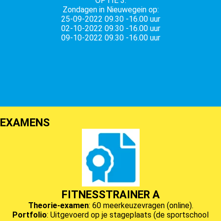
OPTIE 3:
Zondagen in Nieuwegein op:
25-09-2022 09.30 -16.00 uur
02-10-2022 09.30 -16.00 uur
09-10-2022 09.30 -16.00 uur
EXAMENS
FITNESSTRAINER A
Theorie-examen
: 60 meerkeuzevragen (online).
Portfolio
: Uitgevoerd op je stageplaats (de sportschool