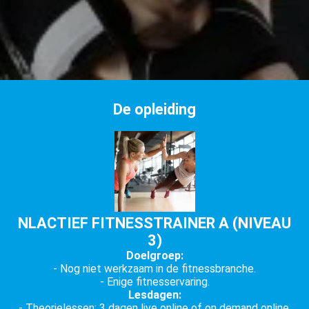
s kan de
e niet
oneren.
ieken
ische
s worden
De opleiding
kt om
em
tie te
elen over
drag van
zoeker op
NLACTIEF FITNESSTRAINER A (NIVEAU
site.
3)
ing
Doelgroep:
- Nog niet werkzaam in de fitnessbranche.
ingcookies
- Enige fitnesservaring.
 gebruikt
Lesdagen:
oekers te
- Theorielessen: 3 dagen live online of on demand online.