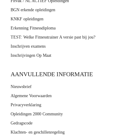
Fitvak / NL ACTIEF Opleidingen
 op de
BGN erkende opleidingen
e. Hierdoor
KNKF opleidingen
 website-
ren
Erkenning Fitnessdiploma
nte
TEST: Welke Fitnesstrainer A versie past bij jou?
enties
Inschrijven examens
gebaseerd
Inschrijvingen Op Maat
 gedrag van
ezoeker.
AANVULLENDE INFORMATIE
uren
Nieuwsbrief
Algemene Voorwaarden
Privacyverklaring
Opleidingen 2000 Community
Gedragscode
Klachten- en geschillenregeling