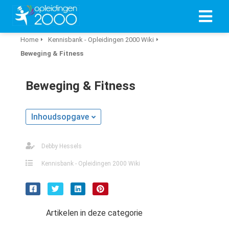
Home
Kennisbank - Opleidingen 2000 Wiki
Beweging & Fitness
ngen
 policy
Beweging & Fitness
Inhoudsopgave
oneel
onele
Debby Hessels
s zijn
kelijk om
Kennisbank - Opleidingen 2000 Wiki
bsite te
ken. Ze
 gebruikt
asisfuncties
Artikelen in deze categorie
der deze