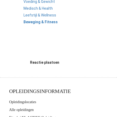
Voeding & Gewicht
s kan de
Medisch & Health
e niet
oneren.
Leefstijl & Wellness
Beweging & Fitness
ieken
ische
s worden
kt om
em
tie te
Reactie plaatsen
elen over
drag van
zoeker op
site.
OPLEIDINGSINFORMATIE
ing
Opleidingslocaties
ingcookies
 gebruikt
Alle opleidingen
oekers te