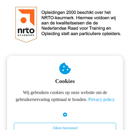
CONTACTINFORMATIE
Cookies
OPLEIDINGEN 2000
Wij gebruiken cookies op onze website om de
gebruikerservaring optimaal te houden.
Privacy policy
Markt 17
4931 BR
Geertruidenberg
0854017196
Alleen functioneel