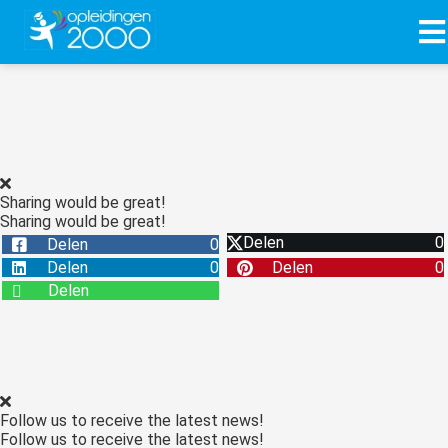
ngen
 policy
Sharing would be great!
Sharing would be great!
oneel
Delen
0
Delen
0
onele
Delen
0
Delen
0
s zijn
Delen
kelijk om
bsite te
ken. Ze
 gebruikt
asisfuncties
Follow us to receive the latest news!
der deze
Follow us to receive the latest news!