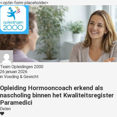
s kan de
<:optin-form-placeholder>
e niet
oneren.
ieken
ische
s worden
kt om
em
tie te
elen over
Team Opleidingen 2000
drag van
26 januari 2026
in
Voeding & Gewicht
zoeker op
site.
Opleiding Hormooncoach erkend als
nascholing binnen het Kwaliteitsregister
ing
Paramedici
ingcookies
Delen
 gebruikt
oekers te