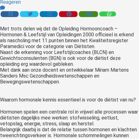
Reageren
 op de
e. Hierdoor
 website-
ren
Met trots delen wij dat de Opleiding Hormooncoach –
Hormonen & Leefstijl van Opleidingen 2000 officieel is erkend
nte
als nascholing met 11 punten binnen het Kwaliteitsregister
enties
Paramedici voor de categorie van Diëtisten.
gebaseerd
Naast de erkenning voor Leefstijlcoaches (BLCN) en
 gedrag van
Gewichtsconsulenten (BGN) is ook voor de diëtist deze
opleiding erg waardevol gebleken.
ezoeker.
Met dank aan onze docent en ontwikkelaar Miriam Martens
Sanders Msc Gezondheidswetenschappen en
Bewegingswetenschappen.
uren
Waarom hormonale kennis essentieel is voor de diëtist van nu?
Hormonen spelen een centrale rol in vrijwel alle processen waar
diëtisten dagelijks mee werken: stofwisseling, eetlust,
vetopslag, energie, stress, slaap en herstel.
Belangrijk daarbij is dat de relatie tussen hormonen en klachten
tweerichtingsverkeer is. Hormonale schommelingen kunnen