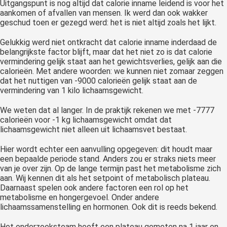
Uitgangspunt is nog altijd dat calorie inname leidend is voor het
aankomen of afvallen van mensen. Ik werd dan ook wakker
geschud toen er gezegd werd: het is niet altijd zoals het lijkt.
Gelukkig werd niet ontkracht dat calorie inname inderdaad de
belangrijkste factor blijft, maar dat het niet zo is dat calorie
vermindering gelijk staat aan het gewichtsverlies, gelijk aan die
calorieën. Met andere woorden: we kunnen niet zomaar zeggen
dat het nuttigen van -9000 calorieën gelijk staat aan de
vermindering van 1 kilo lichaamsgewicht.
We weten dat al langer. In de praktijk rekenen we met -7777
calorieën voor -1 kg lichaamsgewicht omdat dat
lichaamsgewicht niet alleen uit lichaamsvet bestaat.
Hier wordt echter een aanvulling opgegeven: dit houdt maar
een bepaalde periode stand. Anders zou er straks niets meer
van je over zijn. Op de lange termijn past het metabolisme zich
aan. Wij kennen dit als het setpoint of metabolisch plateau.
Daarnaast spelen ook andere factoren een rol op het
metabolisme en hongergevoel. Onder andere
lichaamssamenstelling en hormonen. Ook dit is reeds bekend.
Het onderzoeksteam heeft een plateau gemeten na 1 jaar en