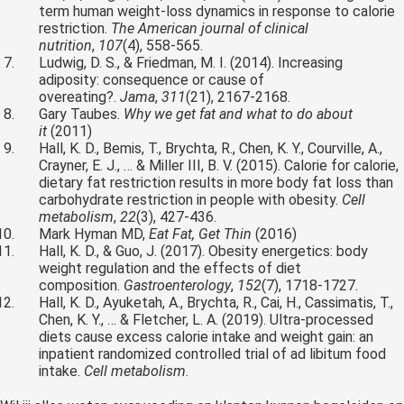
term human weight-loss dynamics in response to calorie
restriction.
The American journal of clinical
nutrition
,
107
(4), 558-565.
Ludwig, D. S., & Friedman, M. I. (2014). Increasing
adiposity: consequence or cause of
overeating?.
Jama
,
311
(21), 2167-2168.
Gary Taubes.
Why we get fat and what to do about
it
(2011)
Hall, K. D., Bemis, T., Brychta, R., Chen, K. Y., Courville, A.,
Crayner, E. J., … & Miller III, B. V. (2015). Calorie for calorie,
dietary fat restriction results in more body fat loss than
carbohydrate restriction in people with obesity.
Cell
metabolism
,
22
(3), 427-436.
Mark Hyman MD,
Eat Fat, Get Thin
(2016)
Hall, K. D., & Guo, J. (2017). Obesity energetics: body
weight regulation and the effects of diet
composition.
Gastroenterology
,
152
(7), 1718-1727.
Hall, K. D., Ayuketah, A., Brychta, R., Cai, H., Cassimatis, T.,
Chen, K. Y., … & Fletcher, L. A. (2019). Ultra-processed
diets cause excess calorie intake and weight gain: an
inpatient randomized controlled trial of ad libitum food
intake.
Cell metabolism
.