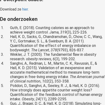
Download ze
hier
.
De onderzoeken
Guth, E. (2018). Counting calories as an approach to
achieve weight control.
Jama
,
319
(3), 225-226.
Hall, K. D., Sacks, G., Chandramohan, D., Chow, C. C., Wang,
Y. C., Gortmaker, S. L., & Swinburn, B. A. (2011).
Quantification of the effect of energy imbalance on
bodyweight.
The Lancet
,
378
(9793), 826-837.
Winkler, J. T. (2005). The fundamental flaw in obesity
research.
obesity reviews
,
6
(3), 199-202.
Sanghvi, A., Redman, L. M., Martin, C. K., Ravussin, E., &
Hall, K. D. (2015). Validation of an inexpensive and
accurate mathematical method to measure long-term
changes in free-living energy intake.
The American journal
of clinical nutrition
,
102
(2), 353-358.
Polidori, D., Sanghvi, A., Seeley, R. J., & Hall, K. D. (2016).
How strongly does appetite counter weight loss?
Quantification of the feedback control of human energy
intake.
Obesity
,
24
(11), 2289-2295.
Guo, J., Brager, D. C., & Hall, K. D. (2018). Simulating long-