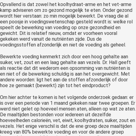
Opvallend is dat zowel het koolhydraat-arme en het vet-arme
kamp adviseren om zo gezond mogelijk te eten. Onder gezond
wordt hier verstaan: zo min mogelijk bewerkt. De vraag die al
een poosje in voedingswetenschap gesteld wordt is: welke rol
speelt de bewerking van voeding op onze gezondheid en
gewicht. Dit is relatief nieuw, omdat er voorheen vooral
gekeken werd vanuit de nutriënten zijde. Dus de
voedingsstoffen afzonderlijk en niet de voeding als geheel.
Bewerkte voeding kenmerkt zich door een hoog gehalte aan
suiker, vet, zout en een laag gehalte aan vezels. Dr. Hall geeft
als reactie dat dit wederom een opsomming van nutriënten is
en niet of de bewerking schuldig is aan het overgewicht. Met
andere woorden: ligt het aan de stoffen afzonderlijk of door
hoe ze gemaakt (bewerkt) zijn tot het eindproduct?
Om hier achter te komen is het volgende onderzoek gedaan: er
is over een periode van 1 maand gekeken naar twee groepen. Er
werd niet gelet op hoeveel mensen aten, alleen op wat ze aten.
De maaltijden bestonden voor iedereen uit dezelfde
hoeveelheden calorieën, vet, eiwit, koolhydraten, suiker, zout en
vezels. Het enige verschil is dat de ene groep deze maaltijden
kreeg van 80% bewerkte voeding en voor de andere groep