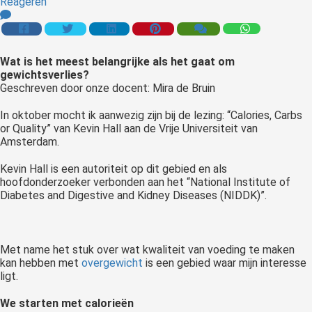
Reageren
 op de
e. Hierdoor
 website-
Wat
is het meest belangrijke als het gaat om
ren
gewichtsverlies?
nte
Geschreven door onze docent: Mira de Bruin
enties
gebaseerd
In oktober mocht ik aanwezig zijn bij de lezing: “Calories, Carbs
or Quality” van Kevin Hall aan de Vrije Universiteit van
 gedrag van
Amsterdam.
ezoeker.
Kevin Hall is een autoriteit op dit gebied en als
hoofdonderzoeker verbonden aan het “National Institute of
uren
Diabetes and Digestive and Kidney Diseases (NIDDK)”.
Met name het stuk over wat kwaliteit van voeding te maken
kan hebben met
overgewicht
is een gebied waar mijn interesse
ligt.
We starten met calorieën