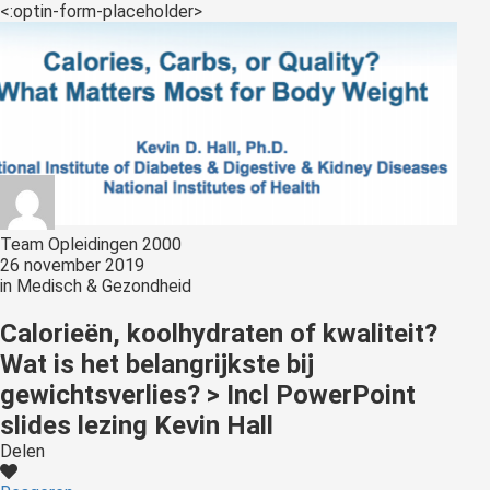
s kan de
<:optin-form-placeholder>
e niet
oneren.
ieken
ische
s worden
kt om
em
Team Opleidingen 2000
tie te
26 november 2019
elen over
in
Medisch & Gezondheid
drag van
zoeker op
Calorieën, koolhydraten of kwaliteit?
site.
Wat is het belangrijkste bij
gewichtsverlies? > Incl PowerPoint
ing
slides lezing Kevin Hall
ingcookies
Delen
 gebruikt
oekers te