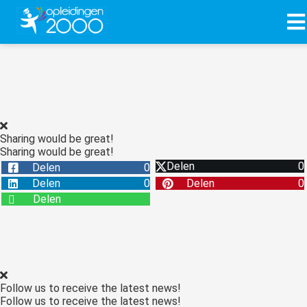
ngen
 policy
Sharing would be great!
Sharing would be great!
oneel
Delen
0
Delen
0
onele
Delen
0
Delen
0
s zijn
Delen
kelijk om
bsite te
ken. Ze
 gebruikt
asisfuncties
Follow us to receive the latest news!
der deze
Follow us to receive the latest news!