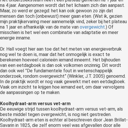
na 4 jaar. Aangenomen wordt dat het lichaam zich dan aanpast.
Maar, zo werd er gezegd: het kan ook gewoon zo zijn dat
mensen dan toch (onbewust) meer gaan eten. (Wat ik, gezien
mijn praktijkervaring meer aannemelijk vind, zeker bij het plateau
na 1 jaar en afhankelijk van de mate van
overgewicht
.) Of
misschien is het wel een combinatie van adaptatie en meer
energie inname.
Dr. Hall voegt hier aan toe dat het meten van energieverbruik
nog wel te doen is, maar dat het onmogelijk is exact te
berekenen hoeveel calorieën iemand inneemt. Het bijhouden
van een eetdagboek is dan ook volkomen onzinnig. Dit wordt
dan ook wel ”De fundamentele fout in wetenschappelijk
onderzoek, rondom overgewicht” (Winkler, J.T. 2005) genoemd.
In de praktijk wordt er nog vaak gewerkt met een eetdagboek.
Vaak om inzicht te krijgen hoe iemand eet, om daar vervolgens
de aanpassingen op te maken.
Koolhydraat-arm versus vet-arm
De eeuwige strijd tussen koolhydraat-arm versus vet-arm, als
beste middel tegen overgewicht, is nog niet gestreden.
Koolhydraat-arm eten is echter al beschreven door Jean Brillat-
Savarin in 1825, die zelf enorm veel was afgevallen door alle