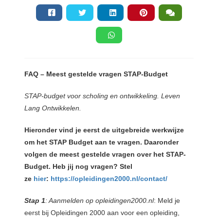
s kan de
e niet
oneren.
ieken
ische
FAQ – Meest gestelde vragen STAP-Budget
s worden
kt om
STAP-budget voor scholing en ontwikkeling. Leven
em
Lang Ontwikkelen.
tie te
elen over
Hieronder vind je eerst de uitgebreide werkwijze
drag van
om het STAP Budget aan te vragen. Daaronder
zoeker op
volgen de meest gestelde vragen over het STAP-
site.
Budget. Heb jij nog vragen? Stel
ing
ze
hier
:
https://opleidingen2000.nl/contact/
ingcookies
Stap 1
: Aanmelden op opleidingen2000.nl
: Meld je
 gebruikt
eerst bij Opleidingen 2000 aan voor een opleiding,
oekers te