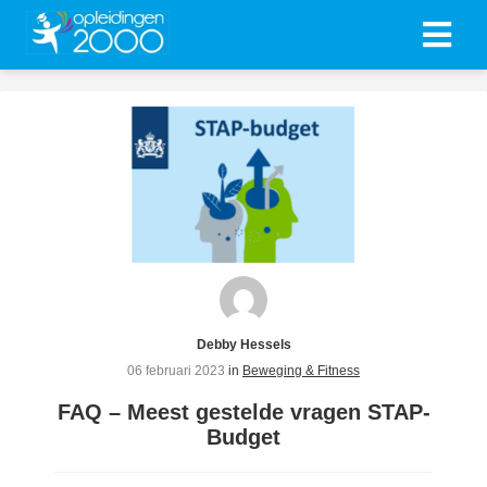
ngen
 policy
oneel
onele
s zijn
kelijk om
Debby Hessels
bsite te
06 februari 2023
in
Beweging & Fitness
ken. Ze
FAQ – Meest gestelde vragen STAP-
 gebruikt
Budget
asisfuncties
der deze