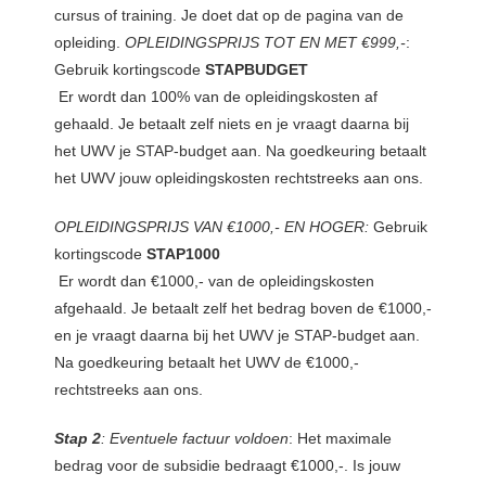
cursus of training. Je doet dat op de pagina van de
 op de
opleiding.
OPLEIDINGSPRIJS TOT EN MET €999,-
:
e. Hierdoor
Gebruik kortingscode
STAPBUDGET
 website-
Er wordt dan 100% van de opleidingskosten af
ren
nte
gehaald. Je betaalt zelf niets en je vraagt daarna bij
enties
het UWV je STAP-budget aan. Na goedkeuring betaalt
gebaseerd
het UWV jouw opleidingskosten rechtstreeks aan ons.
 gedrag van
OPLEIDINGSPRIJS VAN €1000,- EN HOGER:
Gebruik
ezoeker.
kortingscode
STAP1000
Er wordt dan €1000,- van de opleidingskosten
uren
afgehaald. Je betaalt zelf het bedrag boven de €1000,-
en je vraagt daarna bij het UWV je STAP-budget aan.
Na goedkeuring betaalt het UWV de €1000,-
rechtstreeks aan ons.
Stap 2
: Eventuele factuur voldoen
: Het maximale
bedrag voor de subsidie bedraagt €1000,-. Is jouw