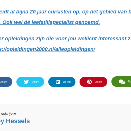
dt al bijna 20 jaar cursisten op, op het gebied van
 Ook wel dé leefstijlspecialist genoemd.
 er opleidingen zijn die voor jou wellicht interessant z
ps://opleidingen2000.nl/alleopleidingen/
R
Delen
Delen
Delen
Delen
schrijver
y Hessels