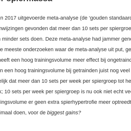
in 2017 uitgevoerde meta-analyse (de ‘gouden standaar
nwijzingen gevonden dat meer dan 10 sets per spiergroe
dan minder sets doen. Deze meta-analyse had jammer gen
 de meeste onderzoeken waar de meta-analyse uit put, g
eeft een hoog trainingsvolume meer effect bij ongetrain
an een hoog trainingsvolume bij getrainden juist nog vee
lijk dat meer dan 10 sets per week per spiergroep tot he
lijk; 10 sets per week per spiergroep is nu ook niet echt ve
iningsvolume er geen extra spierhypertrofie meer optree
nimaal doen, voor de
biggest gains?