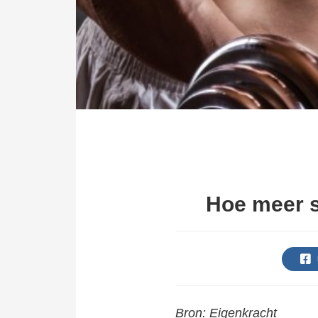
ezoeker.
Voorkeuren opslaan
Hoe meer s
Bron: Eigenkracht