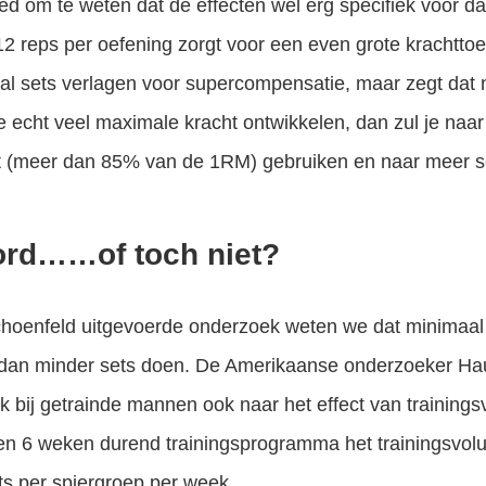
ed om te weten dat de effecten wel erg specifiek voor da
8-12 reps per oefening zorgt voor een even grote krachtto
tal sets verlagen voor supercompensatie, maar zegt dat 
je echt veel maximale kracht ontwikkelen, dan zul je naa
ht (meer dan 85% van de 1RM) gebruiken en naar meer 
ord……of toch niet?
choenfeld uitgevoerde onderzoek weten we dat minimaal 
t, dan minder sets doen. De Amerikaanse onderzoeker H
k bij getrainde mannen ook naar het effect van trainings
een 6 weken durend trainingsprogramma het trainingsvol
ets per spiergroep per week.