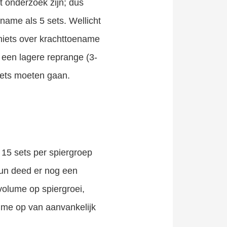
t onderzoek zijn; dus
ename als 5 sets. Wellicht
niets over krachttoename
r een lagere reprange (3-
sets moeten gaan.
15 sets per spiergroep
aun deed er nog een
volume op spiergroei,
ume op van aanvankelijk