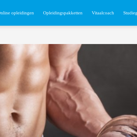
nline opleidingen
Opleidingspakketten
Vitaalcoach
Studie