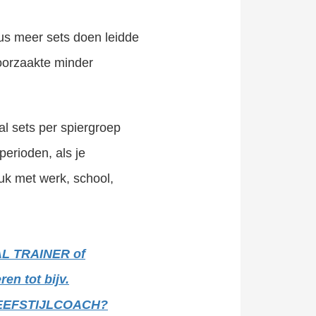
us meer sets doen leidde
oorzaakte minder
al sets per spiergroep
perioden, als je
ruk met werk, school,
NAL TRAINER of
en tot bijv.
EEFSTIJLCOACH?