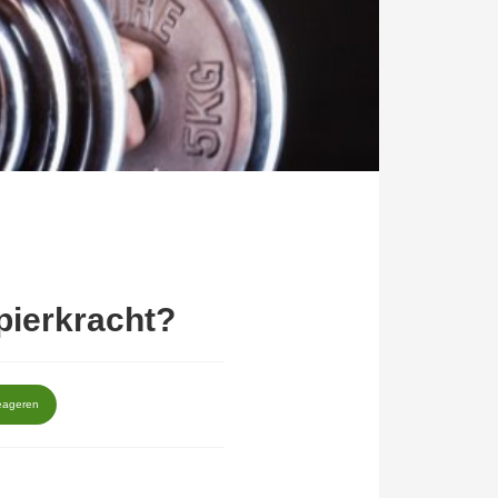
pierkracht?
eageren