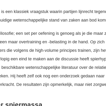
 is een klassiek vraagstuk waarin partijen lijnrecht tegen
de huidige wetenschappelijke stand van zaken aan bod kom
-filosofie; een set per oefening is genoeg als je die maar
een maar overtraining en -belasting in de hand. Op zich g
ers die volgens de high-volume principes trainen, zijn he
lopig een eind te maken aan de discussie heeft spierhy
 beschikbare wetenschappelijke literatuur over de relati
eken. Hij heeft zelf ook nog een onderzoek gedaan naar h
erkracht. De resultaten zijn opmerkelijk, maar niet zorg
er spiermassa