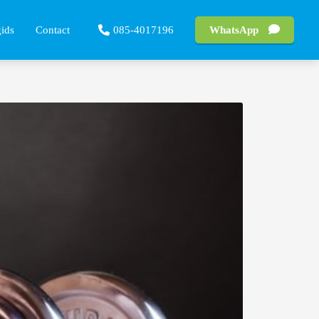
gids
Contact
085-4017196
WhatsApp