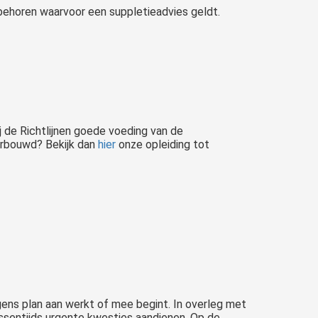
behoren waarvoor een suppletieadvies geldt.
j de Richtlijnen goede voeding van de
derbouwd? Bekijk dan
hier
onze opleiding tot
ens plan aan werkt of mee begint. In overleg met
ssentijds urgente kwesties aandienen. Op de