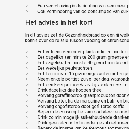
Een verschuiving in de richting van een meer p
Ook vermindering van de consumptie van suike
Het advies in het kort
In dit advies zet de Gezondheidsraad op een rij w
kennis over de relatie tussen voeding en chronisch
Eet volgens een meer plantaardig en minder d
Eet dagelijks ten minste 200 gram groente en
Eet dagelijks ten minste 90 gram bruin brood
Eet wekelijks peulvruchten.
Eet ten minste 15 gram ongezouten noten pe
Neem enkele porties zuivel per dag, waaronde
Eet een keer per week vis, bij voorkeur vette 
Drink dagelijks drie koppen thee.
Vervang geraffineerde graanproducten door 
Vervang boter, harde margarine en bak- en br
Vervang ongefilterde door gefilterde koffie.
Beperk de consumptie van rood vlees en met
Drink zo min mogelijk suikerhoudende dranken
Drink geen alcohol of in ieder geval niet meer
Beperk de inname van keukenzout tot maxima