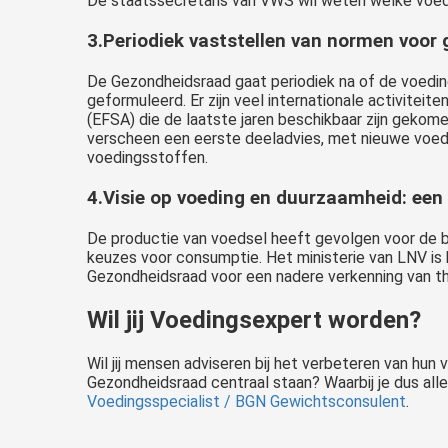
De staatssecretaris van VWS wil weten welke voedi
3.Periodiek vaststellen van normen voor
De Gezondheidsraad gaat periodiek na of de voed
geformuleerd. Er zijn veel internationale activitei
(EFSA) die de laatste jaren beschikbaar zijn geko
verscheen een eerste deeladvies, met nieuwe voed
voedingsstoffen.
4.Visie op voeding en duurzaamheid: een
De productie van voedsel heeft gevolgen voor de be
keuzes voor consumptie. Het ministerie van LNV is
Gezondheidsraad voor een nadere verkenning van th
Wil jij Voedingsexpert worden?
Wil jij mensen adviseren bij het verbeteren van hu
Gezondheidsraad centraal staan? Waarbij je dus al
Voedingsspecialist / BGN Gewichtsconsulent
.