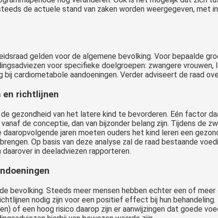
 steeds de actuele stand van zaken worden weergegeven, met i
dsraad gelden voor de algemene bevolking. Voor bepaalde groepen 
ngsadviezen voor specifieke doelgroepen: zwangere vrouwen, la
bij cardiometabole aandoeningen. Verder adviseert de raad ove
en richtlijnen
 de gezondheid van het latere kind te bevorderen. Eén factor da
 vanaf de conceptie, dan van bijzonder belang zijn. Tijdens de z
de daaropvolgende jaren moeten ouders het kind leren een gezo
t brengen. Op basis van deze analyse zal de raad bestaande voe
 daarover in deeladviezen rapporteren.
andoeningen
nde bevolking. Steeds meer mensen hebben echter een of meer 
richtlijnen nodig zijn voor een positief effect bij hun behandel
kten) of een hoog risico daarop zijn er aanwijzingen dat goede v