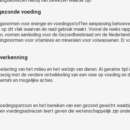
ngsadviezen hierbij van bewezen waarde zijn.
 gezonde voeding
ingsnormen voor energie en voedingsstoffen aanpassing behoev
ten op dit vlak waarvan de raad gebruik maakt. Vooral de reeks r
men, vormen aanleiding voor de Gezondheidsraad om de Nederland
ingsnormen voor vitamines en mineralen voor volwassenen. Er v
 verkenning
lasting van het milieu en het welzijn van dieren. Al geruime ti
 bezig met de verdere ontwikkeling van een visie op voeding en
ema’s en mogelijke acties.
n voedingspatroon en het bereiken van een gezond gewicht waarbi
leen voedingsadviezen leert geven die wetenschappelijk zijn on