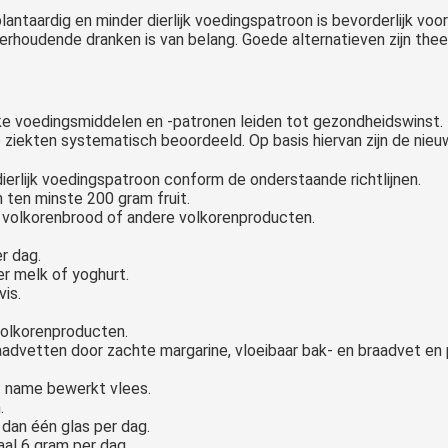
lantaardig en minder dierlijk voedingspatroon is bevorderlijk voo
rhoudende dranken is van belang. Goede alternatieven zijn thee 
elke voedingsmiddelen en -patronen leiden tot gezondheidswinst
e ziekten systematisch beoordeeld. Op basis hiervan zijn de nie
ierlijk voedingspatroon conform de onderstaande richtlijnen.
 ten minste 200 gram fruit.
, volkorenbrood of andere volkorenproducten.
r dag.
r melk of yoghurt.
vis.
volkorenproducten.
aadvetten door zachte margarine, vloeibaar bak- en braadvet en p
 name bewerkt vlees.
.
 dan één glas per dag.
al 6 gram per dag.