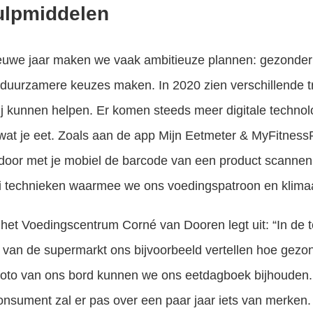
ulpmiddelen
euwe jaar maken we vaak ambitieuze plannen: gezonder e
 duurzamere keuzes maken. In 2020 zien verschillende 
ij kunnen helpen. Er komen steeds meer digitale techno
wat je eet. Zoals aan de app Mijn Eetmeter & MyFitness
door met je mobiel de barcode van een product scannen. 
lei technieken waarmee we ons voedingspatroon en klim
het Voedingscentrum Corné van Dooren legt uit: “In de
n van de supermarkt ons bijvoorbeeld vertellen hoe gez
foto van ons bord kunnen we ons eetdagboek bijhouden. 
nsument zal er pas over een paar jaar iets van merken.