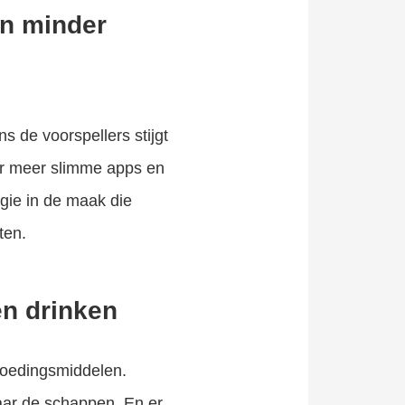
en minder
s de voorspellers stijgt
er meer slimme apps en
ogie in de maak die
ten.
en drinken
voedingsmiddelen.
aar de schappen. En er