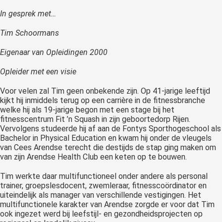
 op de
In
gesprek met…
e. Hierdoor
 website-
Tim Schoormans
ren
Eigenaar van Opleidingen 2000
nte
enties
Opleider met een visie
gebaseerd
Voor velen zal Tim geen onbekende zijn. Op 41-jarige leeftijd
 gedrag van
kijkt hij inmiddels terug op een carrière in de fitnessbranche
ezoeker.
welke hij als 19-jarige begon met een stage bij het
fitnesscentrum Fit ’n Squash in zijn geboortedorp Rijen.
Vervolgens studeerde hij af aan de Fontys Sporthogeschool als
uren
Bachelor in Physical Education en kwam hij onder de vleugels
van Cees Arendse terecht die destijds de stap ging maken om
van zijn Arendse Health Club een keten op te bouwen.
Tim werkte daar multifunctioneel onder andere als personal
trainer, groepslesdocent, zwemleraar, fitnesscoördinator en
uiteindelijk als manager van verschillende vestigingen. Het
multifunctionele karakter van Arendse zorgde er voor dat Tim
ook ingezet werd bij leefstijl- en gezondheidsprojecten op