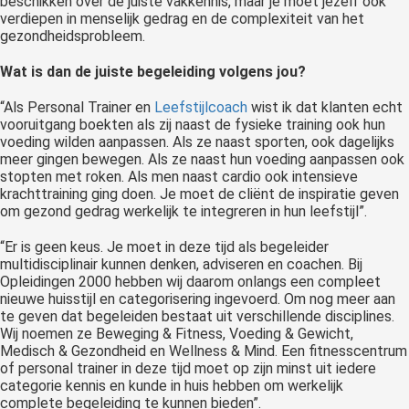
beschikken over de juiste vakkennis, maar je moet jezelf ook
verdiepen in menselijk gedrag en de complexiteit van het
gezondheidsprobleem.
Wat is dan de juiste begeleiding volgens jou?
“Als Personal Trainer en
Leefstijlcoach
wist ik dat klanten echt
vooruitgang boekten als zij naast de fysieke training ook hun
voeding wilden aanpassen. Als ze naast sporten, ook dagelijks
meer gingen bewegen. Als ze naast hun voeding aanpassen ook
stopten met roken. Als men naast cardio ook intensieve
krachttraining ging doen. Je moet de cliënt de inspiratie geven
om gezond gedrag werkelijk te integreren in hun leefstijl”.
“Er is geen keus. Je moet in deze tijd als begeleider
multidisciplinair kunnen denken, adviseren en coachen. Bij
Opleidingen 2000 hebben wij daarom onlangs een compleet
nieuwe huisstijl en categorisering ingevoerd. Om nog meer aan
te geven dat begeleiden bestaat uit verschillende disciplines.
Wij noemen ze Beweging & Fitness, Voeding & Gewicht,
Medisch & Gezondheid en Wellness & Mind. Een fitnesscentrum
of personal trainer in deze tijd moet op zijn minst uit iedere
categorie kennis en kunde in huis hebben om werkelijk
complete begeleiding te kunnen bieden”.