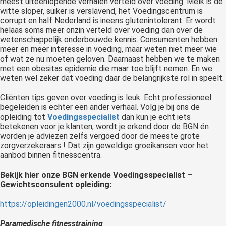
meest uiteenlopende verhalen verteld over voeding. Melk is de
witte sloper, suiker is verslavend, het Voedingscentrum is
corrupt en half Nederland is ineens glutenintolerant. Er wordt
helaas soms meer onzin verteld over voeding dan over de
wetenschappelijk onderbouwde kennis. Consumenten hebben
meer en meer interesse in voeding, maar weten niet meer wie
of wat ze nu moeten geloven. Daarnaast hebben we te maken
met een obesitas epidemie die maar toe blijft nemen. En we
weten wel zeker dat voeding daar de belangrijkste rol in speelt.
Cliënten tips geven over voeding is leuk. Echt professioneel
begeleiden is echter een ander verhaal. Volg je bij ons de
opleiding tot
Voedingsspecialist
dan kun je echt iets
betekenen voor je klanten, wordt je erkend door de BGN én
worden je adviezen zelfs vergoed door de meeste grote
zorgverzekeraars ! Dat zijn geweldige groeikansen voor het
aanbod binnen fitnesscentra.
Bekijk hier onze BGN erkende Voedingsspecialist –
Gewichtsconsulent opleiding:
https://opleidingen2000.nl/voedingsspecialist/
Paramedische fitnesstraining