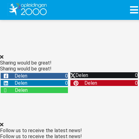
ngen
 policy
Sharing would be great!
Sharing would be great!
oneel
Delen
0
Delen
0
onele
Delen
0
Delen
0
s zijn
Delen
kelijk om
bsite te
ken. Ze
 gebruikt
asisfuncties
Follow us to receive the latest news!
der deze
Follow us to receive the latest news!