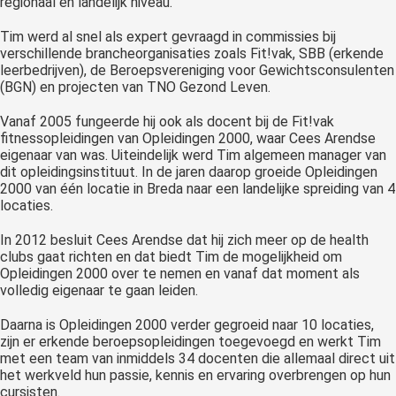
regionaal en landelijk niveau.
Tim werd al snel als expert gevraagd in commissies bij
verschillende brancheorganisaties zoals Fit!vak, SBB (erkende
leerbedrijven), de Beroepsvereniging voor Gewichtsconsulenten
(BGN) en projecten van TNO Gezond Leven.
Vanaf 2005 fungeerde hij ook als docent bij de Fit!vak
fitnessopleidingen van Opleidingen 2000, waar Cees Arendse
eigenaar van was. Uiteindelijk werd Tim algemeen manager van
dit opleidingsinstituut. In de jaren daarop groeide Opleidingen
2000 van één locatie in Breda naar een landelijke spreiding van 4
locaties.
In 2012 besluit Cees Arendse dat hij zich meer op de health
clubs gaat richten en dat biedt Tim de mogelijkheid om
Opleidingen 2000 over te nemen en vanaf dat moment als
volledig eigenaar te gaan leiden.
Daarna is Opleidingen 2000 verder gegroeid naar 10 locaties,
zijn er erkende beroepsopleidingen toegevoegd en werkt Tim
met een team van inmiddels 34 docenten die allemaal direct uit
het werkveld hun passie, kennis en ervaring overbrengen op hun
cursisten.