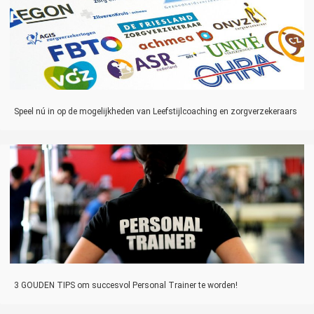
Speel nú in op de mogelijkheden van Leefstijlcoaching en zorgverzekeraars
3 GOUDEN TIPS om succesvol Personal Trainer te worden!