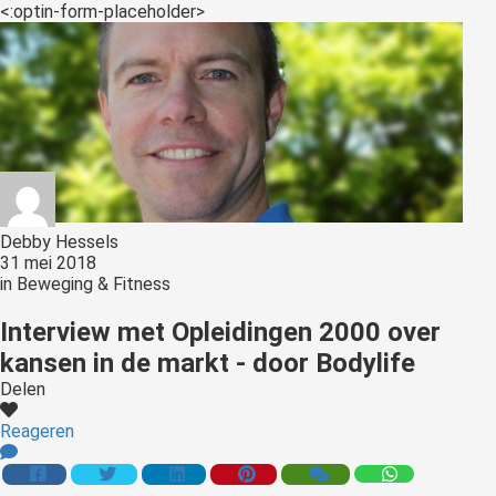
s kan de
<:optin-form-placeholder>
e niet
oneren.
ieken
ische
s worden
kt om
em
Debby Hessels
tie te
31 mei 2018
elen over
in
Beweging & Fitness
drag van
Interview met Opleidingen 2000 over
zoeker op
site.
kansen in de markt - door Bodylife
Delen
ing
Reageren
ingcookies
 gebruikt
oekers te